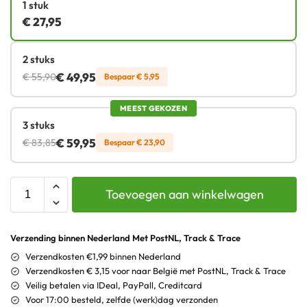
1 stuk
€
27,95
2 stuks
€
49,95
€
55,90
Bespaar
€
5,95
MEEST GEKOZEN
3 stuks
€
59,95
€
83,85
Bespaar
€
23,90
Toevoegen aan winkelwagen
Verzending binnen Nederland Met PostNL, Track & Trace
Verzendkosten €1,99 binnen Nederland
Verzendkosten € 3,15 voor naar België met PostNL, Track & Trace
Veilig betalen via IDeal, PayPall, Creditcard
Voor 17:00 besteld, zelfde (werk)dag verzonden