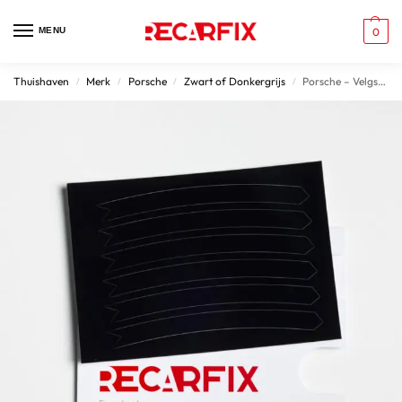
MENU
0
Thuishaven
Merk
Porsche
Zwart of Donkergrijs
Porsche – Velgschade Patches Gloss Black velgen
/
/
/
/