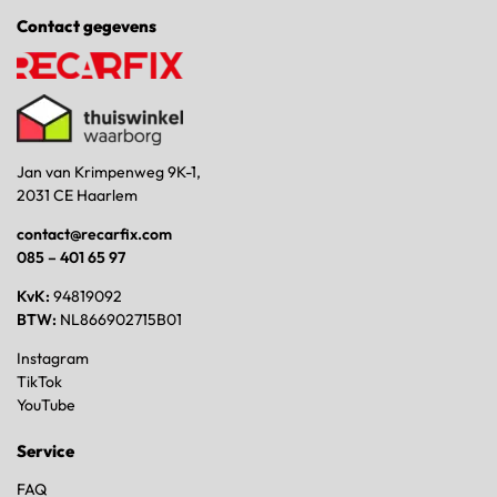
Contact gegevens
Jan van Krimpenweg 9K-1,
2031 CE Haarlem
contact@recarfix.com
085 – 401 65 97
KvK:
94819092
BTW:
NL866902715B01
Instagram
TikTok
YouTube
Service
FAQ