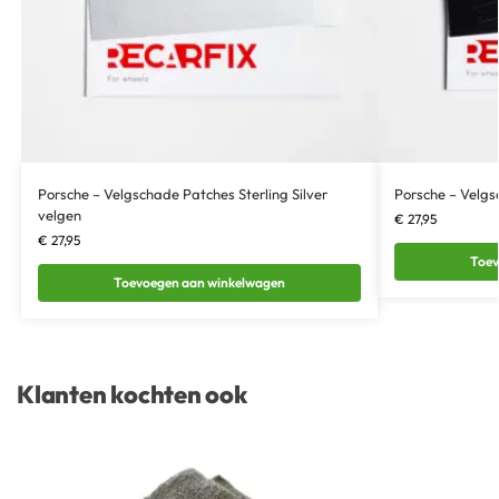
Porsche – Velgschade Patches Sterling Silver
Porsche – Velgs
velgen
€
27,95
€
27,95
Toev
Toevoegen aan winkelwagen
Klanten kochten ook