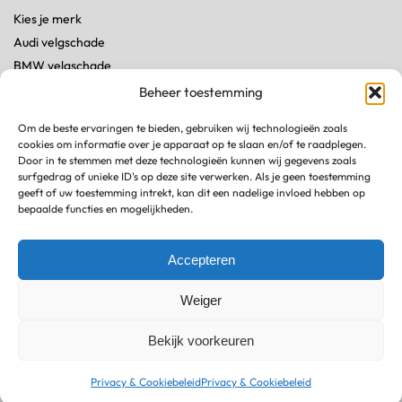
Kies je merk
Audi velgschade
BMW velgschade
Land Rover velgschade
Beheer toestemming
Mercedes velgschade
Om de beste ervaringen te bieden, gebruiken wij technologieën zoals
Porsche velgschade
cookies om informatie over je apparaat op te slaan en/of te raadplegen.
Tesla velgschade
Door in te stemmen met deze technologieën kunnen wij gegevens zoals
surfgedrag of unieke ID's op deze site verwerken. Als je geen toestemming
geeft of uw toestemming intrekt, kan dit een nadelige invloed hebben op
Kennisbank
bepaalde functies en mogelijkheden.
Stoeprandschade zelf herstellen
Velgen reparatie kosten
Accepteren
Zwarte velgen bijwerken
Weiger
Tesla velg reparatie
Krassen op velgen verwijderen
Bekijk voorkeuren
© Recarfix 2026
Privacy & Cookiebeleid
Privacy & Cookiebeleid