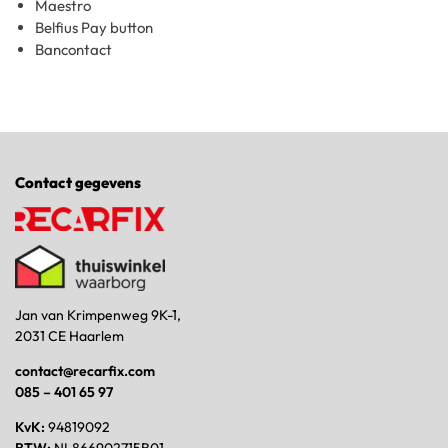
Maestro
Belfius Pay button
Bancontact
Contact gegevens
Jan van Krimpenweg 9K-1,
2031 CE Haarlem
contact@recarfix.com
085 – 401 65 97
KvK:
94819092
BTW:
NL866902715B01