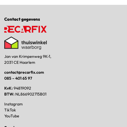
Contact gegevens
Jan van Krimpenweg 9K-1,
2031 CE Haarlem
contact@recarfix.com
085 – 401 65 97
KvK:
94819092
BTW:
NL866902715B01
Instagram
TikTok
YouTube