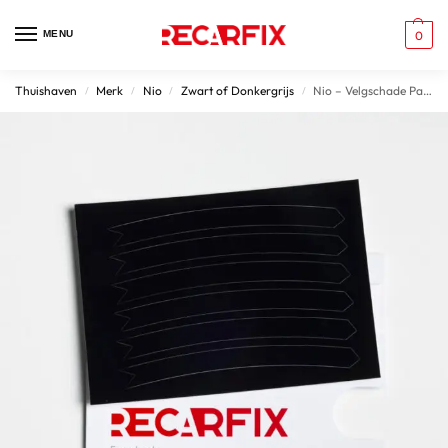
MENU
0
Thuishaven
Merk
Nio
Zwart of Donkergrijs
Nio – Velgschade Patches Gloss Black velgen
/
/
/
/