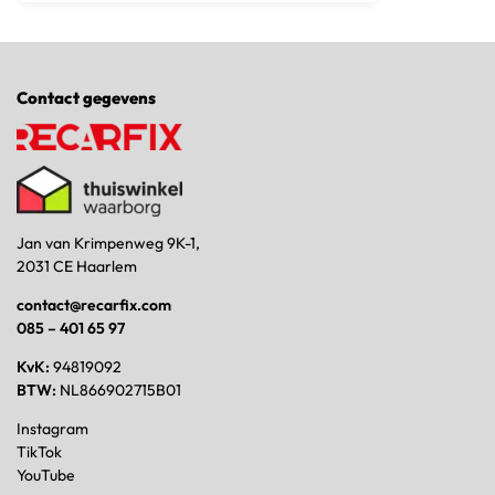
Contact gegevens
Jan van Krimpenweg 9K-1,
2031 CE Haarlem
contact@recarfix.com
085 – 401 65 97
KvK:
94819092
BTW:
NL866902715B01
Instagram
TikTok
YouTube