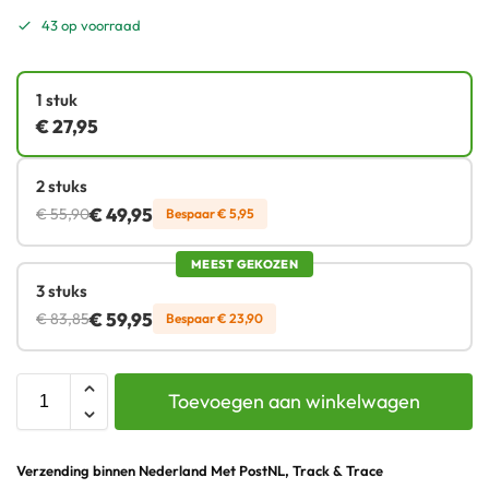
43 op voorraad
1 stuk
€
27,95
2 stuks
€
49,95
€
55,90
Bespaar
€
5,95
MEEST GEKOZEN
3 stuks
€
59,95
€
83,85
Bespaar
€
23,90
Toevoegen aan winkelwagen
Verzending binnen Nederland Met PostNL, Track & Trace