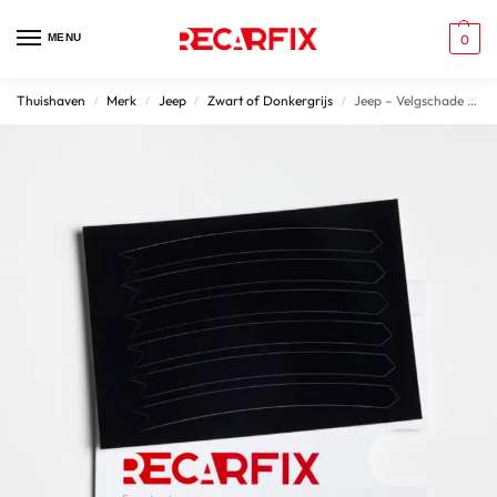
MENU
0
Thuishaven
Merk
Jeep
Zwart of Donkergrijs
Jeep – Velgschade Patches Gloss Black velgen
/
/
/
/