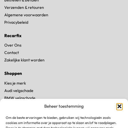
Verzenden & retouren
Algemene voorwaarden
Privacybeleid
Recarfix
Over Ons
Contact
Zakelijke klant worden
Shoppen
Kies je merk
Audi velgschade
BMW velgschade
Land Rover velgschade
Beheer toestemming
Mercedes velgschade
Om de beste ervaringen te bieden, gebruiken wij technologieën zoals
Porsche velgschade
cookies om informatie over je apparaat op te slaan en/of te raadplegen.
Tesla velgschade
Door in te stemmen met deze technologieën kunnen wij gegevens zoals