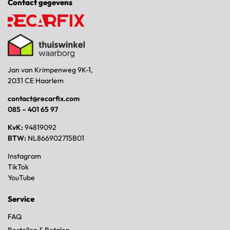
Contact gegevens
Jan van Krimpenweg 9K-1,
2031 CE Haarlem
contact@recarfix.com
085 – 401 65 97
KvK:
94819092
BTW:
NL866902715B01
Instagram
TikTok
YouTube
Service
FAQ
Bestellen & Betalen