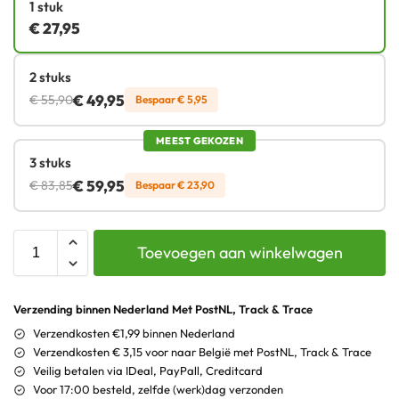
1 stuk
€
27,95
2 stuks
€
49,95
€
55,90
Bespaar
€
5,95
MEEST GEKOZEN
3 stuks
€
59,95
€
83,85
Bespaar
€
23,90
Toevoegen aan winkelwagen
Verzending binnen Nederland Met PostNL, Track & Trace
Verzendkosten €1,99 binnen Nederland
Verzendkosten € 3,15 voor naar België met PostNL, Track & Trace
Veilig betalen via IDeal, PayPall, Creditcard
Voor 17:00 besteld, zelfde (werk)dag verzonden