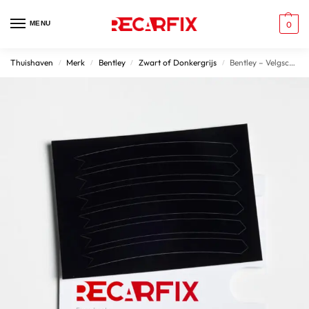
MENU
0
Thuishaven
Merk
Bentley
Zwart of Donkergrijs
Bentley – Velgschade Patches Gloss Black velgen
/
/
/
/