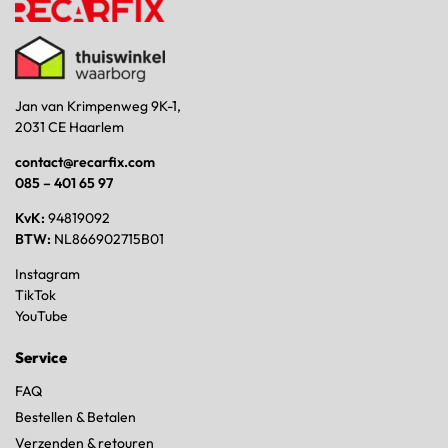
Jan van Krimpenweg 9K-1,
2031 CE Haarlem
contact@recarfix.com
085 – 401 65 97
KvK:
94819092
BTW:
NL866902715B01
Instagram
TikTok
YouTube
Service
FAQ
Bestellen & Betalen
Verzenden & retouren