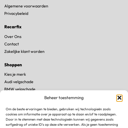
Algemene voorwaarden
Privacybeleid
Recarfix
Over Ons
Contact
Zakelijke klant worden
Shoppen
Kies je merk
Audi velgschade
BMW velgschade
Land Rover velgschade
Beheer toestemming
Mercedes velgschade
Om de beste ervaringen te bieden, gebruiken wij technologieën zoals
Porsche velgschade
cookies om informatie over je apparaat op te slaan en/of te raadplegen.
Tesla velgschade
Door in te stemmen met deze technologieën kunnen wij gegevens zoals
surfgedrag of unieke ID's op deze site verwerken. Als je geen toestemming