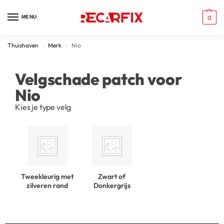
MENU
0
Thuishaven
Merk
Nio
/
/
Velgschade patch voor
Nio
Kies je type velg
Tweekleurig met
Zwart of
zilveren rand
Donkergrijs