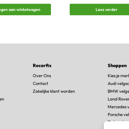
egen aan winkelwagen
Lees verder
Recarfix
Shoppen
Over Ons
Kies je mer
Contact
Audi velgs
Zakelijke klant worden
BMW velgs
en
Land Rover
Mercedes 
Porsche ve
Tesla velg