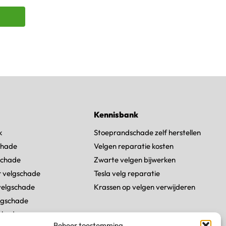
Kennisbank
k
Stoeprandschade zelf herstellen
chade
Velgen reparatie kosten
chade
Zwarte velgen bijwerken
 velgschade
Tesla velg reparatie
velgschade
Krassen op velgen verwijderen
lgschade
schade
Beheer toestemming