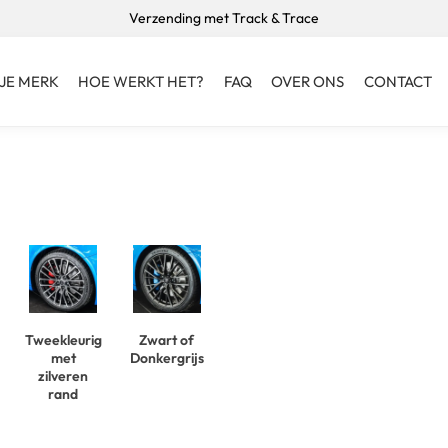
Verzending met Track & Trace
 JE MERK
HOE WERKT HET?
FAQ
OVER ONS
CONTACT
Tweekleurig
Zwart of
met
Donkergrijs
zilveren
rand