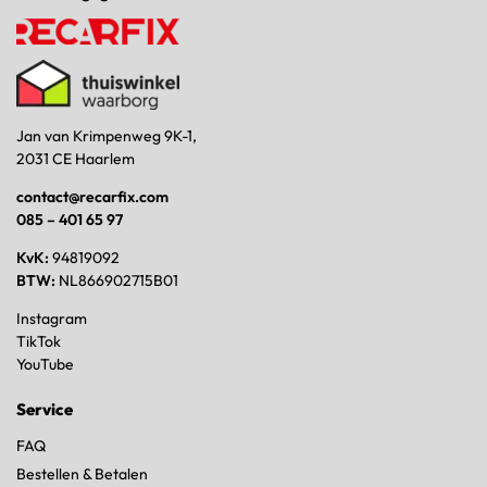
Jan van Krimpenweg 9K-1,
2031 CE Haarlem
contact@recarfix.com
085 – 401 65 97
KvK:
94819092
BTW:
NL866902715B01
Instagram
TikTok
YouTube
Service
FAQ
Bestellen & Betalen