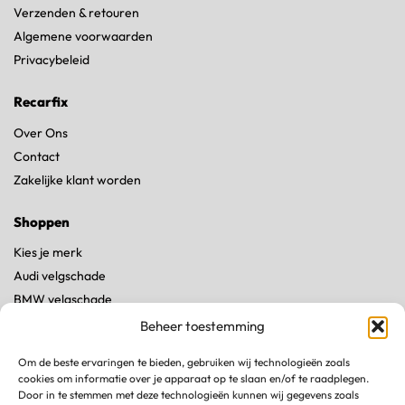
Verzenden & retouren
Algemene voorwaarden
Privacybeleid
Recarfix
Over Ons
Contact
Zakelijke klant worden
Shoppen
Kies je merk
Audi velgschade
BMW velgschade
Land Rover velgschade
Beheer toestemming
Mercedes velgschade
Om de beste ervaringen te bieden, gebruiken wij technologieën zoals
Porsche velgschade
cookies om informatie over je apparaat op te slaan en/of te raadplegen.
Tesla velgschade
Door in te stemmen met deze technologieën kunnen wij gegevens zoals