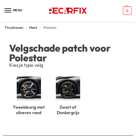
MENU
0
Thuishaven
Merk
Polestar
/
/
Velgschade patch voor
Polestar
Kies je type velg
Tweekleurig met
Zwart of
zilveren rand
Donkergrijs