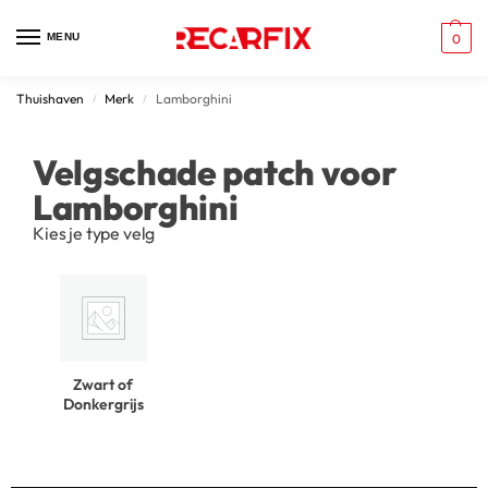
MENU
0
Thuishaven
Merk
Lamborghini
/
/
Velgschade patch voor
Lamborghini
Kies je type velg
Zwart of
Donkergrijs