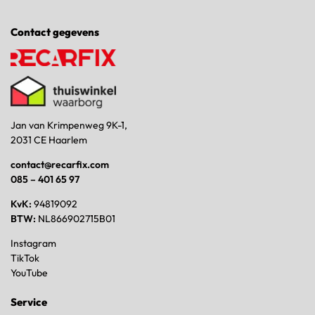
Contact gegevens
Jan van Krimpenweg 9K-1,
2031 CE Haarlem
contact@recarfix.com
085 – 401 65 97
KvK:
94819092
BTW:
NL866902715B01
Instagram
TikTok
YouTube
Service